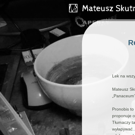
R
Lek na wszy
Mateusz Sku
„Panaceum” 
Pronobis to
proponuje o
Tłumaczy ta
wyłapywać… 