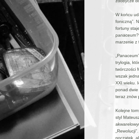
zdobycze do 
W końcu uda
foniczną”. N
fortuny sta
panaceum? N
marzenie z t
„Panaceum” 
trylogia, kt
twórczości 
wszak jedna
XXI wieku. 
ponad dwie 
teraz znów 
Kolejne tom
styl Mateus
akwarelowy
„Rewolucji”.
początek, a