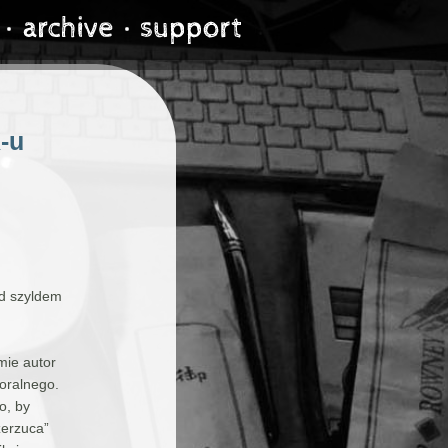
-u
od szyldem
mie autor
oralnego.
o, by
zerzuca”