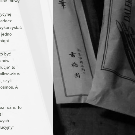
iksir mowy.
dycynę
siadacz
wykorzystać
 jedno
stąpi.
to być
fanów
ucje” to
omiksowie w
 czyli
kosmos. A
eż różni. To
 i
owych
lucyjny”