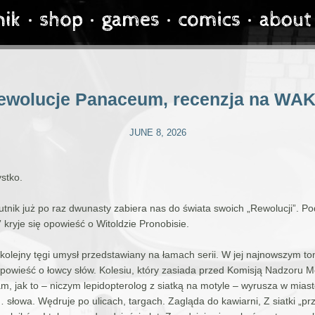
ewolucje Panaceum, recenzja na WAK
JUNE 8, 2026
stko.
tnik już po raz dwunasty zabiera nas do świata swoich „Rewolucji”. P
kryje się opowieść o Witoldzie Pronobisie.
 kolejny tęgi umysł przedstawiany na łamach serii. W jej najnowszym to
powieść o łowcy słów. Kolesiu, który zasiada przed Komisją Nadzoru M
m, jak to – niczym lepidopterolog z siatką na motyle – wyrusza w miast
słowa. Wędruje po ulicach, targach. Zagląda do kawiarni, Z siatki „pr