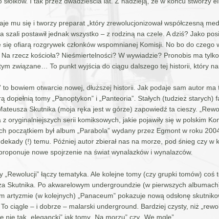
słoików. I tak przez dwadzieścia lat. Z nadzieją, że w końcu stworzy el
je mu się i tworzy preparat „który zrewolucjonizował współczesną me
a szali postawił jednak wszystko – z rodziną na czele. A dziś? Jako po
je się ofiarą rozgrywek członków wspomnianej Komisji. No bo do czego 
a rzecz kościoła? Nieśmiertelności? W wywiadzie? Pronobis ma tylko
ym związane… To punkt wyjścia do ciągu dalszego tej historii, który na
to bowiem otwarcie nowej, dłuższej historii. Jak podaje sam autor ma 
órą dopełnią tomy „Panoptykon” i „Panteoria”. Stałych (tudzież starych) 
Mateusza Skutnika (moja ręka jest w górze) zapowiedź ta cieszy. „Rewol
 z oryginalniejszych serii komiksowych, jakie pojawiły się w polskim K
Ich początkiem był album „Parabola” wydany przez Egmont w roku 2004,
dekady (!) temu. Później autor zbierał nas na morze, pod śnieg czy w 
proponuje nowe spojrzenie na świat wynalazków i wynalazców.
y „Rewolucji” łączy tematyka. Ale kolejne tomy (czy grupki tomów) coś t
za Skutnika. Po akwarelowym undergroundzie (w pierwszych albumach)
m artyzmie (w kolejnych) „Panaceum” pokazuje nową odsłonę skutnik
 To ciągle – i dobrze – malarski underground. Bardziej czysty, niż „rewo
le nie tak „elegancki” jak tomy „Na morzu” czy „We mgle”.