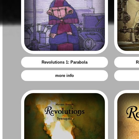
Revolutions 1: Parabola
R
more info