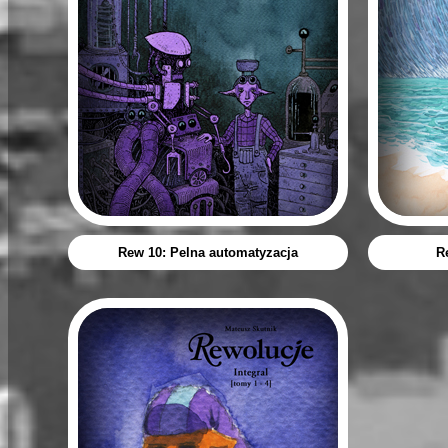
Rew 10: Pelna automatyzacja
R