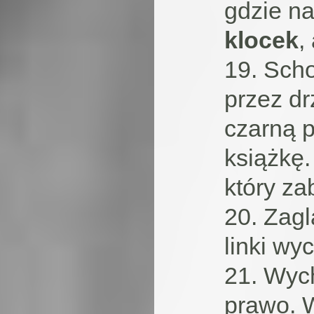
gdzie na
klocek
,
19. Sch
przez d
czarną p
książkę.
który za
20. Zag
linki w
21. Wyc
prawo. 