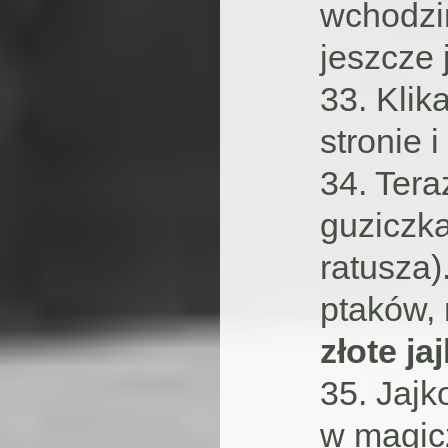
wchodzi
jeszcze
33. Klik
stronie 
34. Ter
guziczk
ratusza)
ptaków, 
złote ja
35. Jaj
w magic