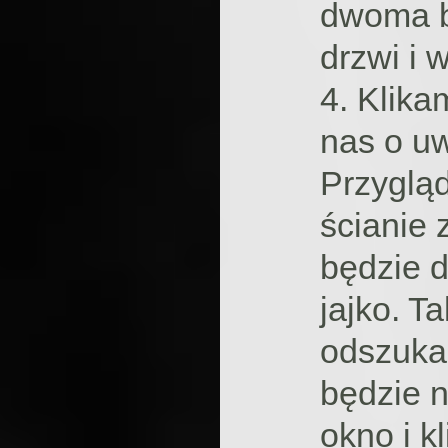
dwoma b
drzwi i 
4. Klika
nas o uw
Przygląd
ścianie 
będzie d
jajko. T
odszuka
będzie 
okno i k