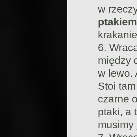
w rzeczy
ptakiem
krakanie
6. Wrac
między 
w lewo. 
Stoi tam
czarne o
ptaki, a
musimy 