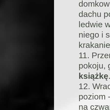
domkowi
dachu p
ledwie w
niego i
krakanie
11. Prze
pokoju, 
książkę
12. Wra
poziom 
na czwar