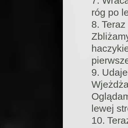
7. Wrac
róg po l
8. Teraz
Zbliżamy
haczyki
pierwsz
9. Udaje
Wjeżdża
Oglądam
lewej st
10. Tera