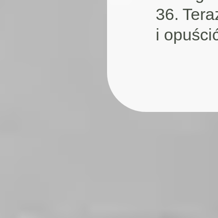
36. Ter
i opuści