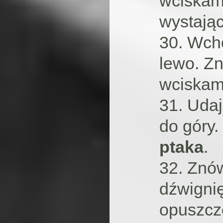
wciskamy
wystając
30. Wch
lewo. Zn
wciskamy
31. Uda
do góry
ptaka
.
32. Znó
dźwigni
opuszczo