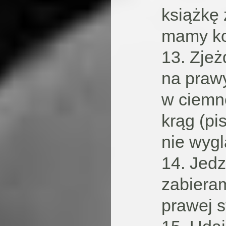
książkę 
mamy k
13. Zje
na prawy
w ciemn
krąg (pi
nie wygl
14. Jedz
zabier
prawej s