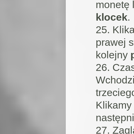
monetę 
klocek
.
25. Klik
prawej s
kolejny
26. Czas
Wchodzi
trzecieg
Klikamy 
następn
27. Zag