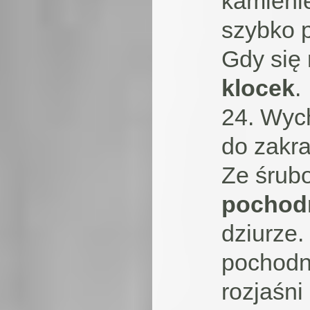
kamieni
szybko 
Gdy się 
klocek
.
24. Wyc
do zakra
Ze śrubo
pochod
dziurze
pochodn
rozjaśni