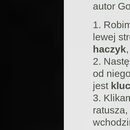
autor Go
1. Robim
lewej st
haczyk
2. Nast
od nieg
jest
klu
3. Klik
ratusza,
wchodzi