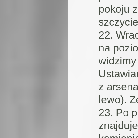
pokoju 
szczycie
22. Wrac
na pozio
widzimy
Ustawiam
z arsena
lewo). 
23. Po p
znajduje