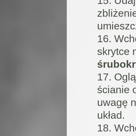
15. Uda
zbliżeni
umieszc
16. Wch
skrytce
śrubokr
17. Oglą
ścianie 
uwagę n
układ.
18. Wch