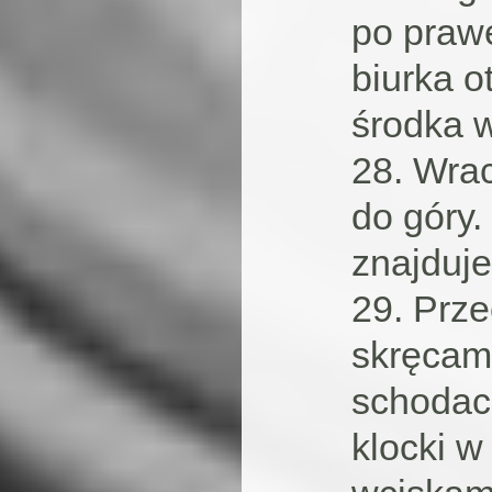
po prawe
biurka o
środka 
28. Wra
do góry.
znajduj
29. Prze
skręcam
schodac
klocki w