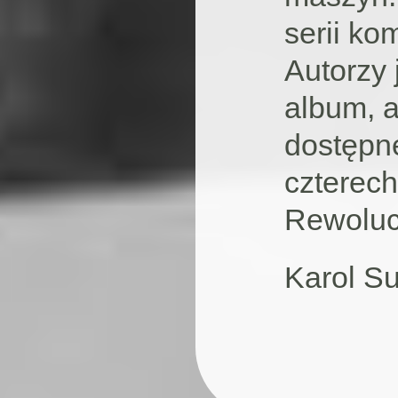
serii ko
Autorzy 
album, 
dostępn
czterech
Rewoluc
Karol S