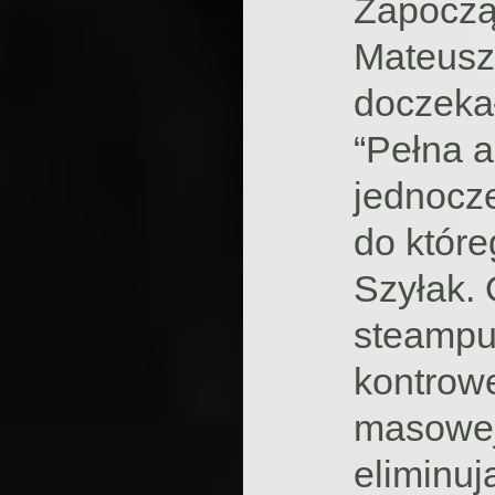
Zapoczą
Mateusz
doczekał
“Pełna a
jednocz
do które
Szyłak.
steampu
kontrow
masowej
eliminuj