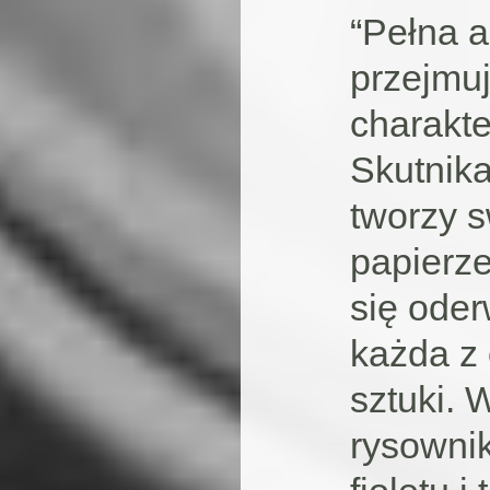
“Pełna a
przejmuj
charakt
Skutnika
tworzy 
papierze
się oder
każda z 
sztuki. 
rysownik