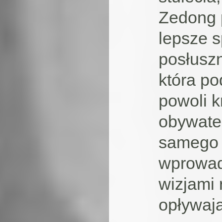
Zedong 
lepsze s
posłuszn
która po
powoli k
obywatel
samego 
wprowadz
wizjami
opływają