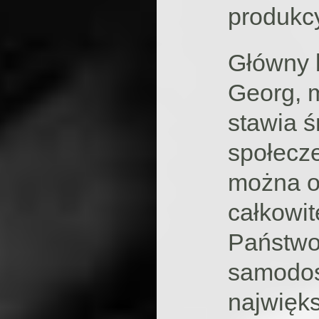
produkcy
Główny b
Georg, m
stawia ś
społecze
można o
całkowit
Państwo,
samodos
najwięk