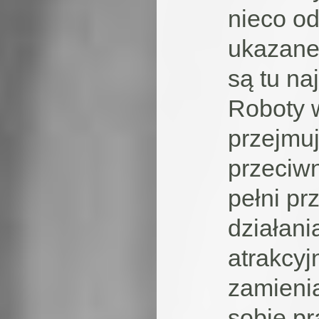
nieco od
ukazane
są tu n
Roboty w
przejmu
przeciwn
pełni p
działani
atrakcyj
zamienia
sobie pr