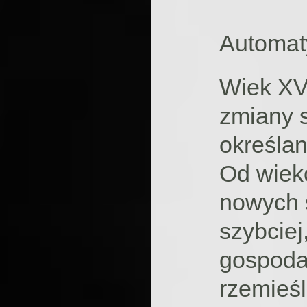
Automaty
Wiek XV
zmiany 
określan
Od wiek
nowych 
szybciej,
gospodar
rzemieśl