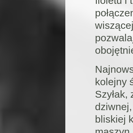
fioletu 
połączen
wiszącej
pozwala
obojętni
Najnows
kolejny 
Szyłak, 
dziwnej
bliskiej
maszyn.