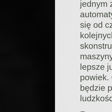
jednym 
automaty
się od c
kolejny
skonstru
maszyny
lepsze j
powiek. 
będzie 
ludzkośc