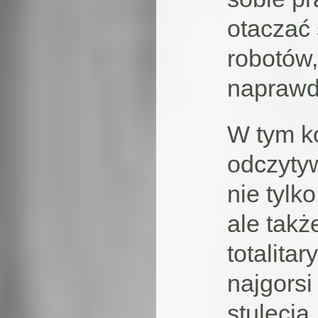
otaczać 
robotów,
naprawd
W tym ko
odczyty
nie tylko
ale tak
totalita
najgorsi
stulecia,