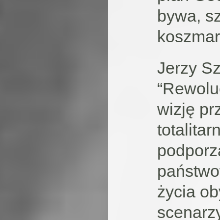
bywa, sz
koszmar
Jerzy Sz
“Rewoluc
wizję pr
totalita
podporz
państwow
życia ob
scenarzy