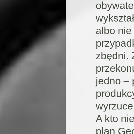
obywate
wykształ
albo nie
przypad
zbędni.
przekonu
jedno –
produkcy
wyrzuce
A kto nie
plan Geo