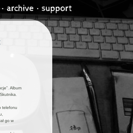
t
cje”. Album
Skutnika.
 telefonu
u,
lał go w