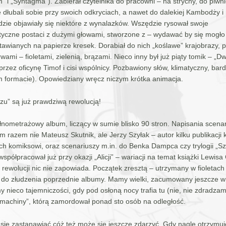
 i „Syntagma”). Zabierał czytelnika do pracowni – na strychy, do piwni
 dłubali sobie przy swoich odkryciach, a nawet do dalekiej Kambodży i
dzie objawiały się niektóre z wynalazków. Wszędzie rysował swoje
tyczne postaci z dużymi głowami, stworzone z – wydawać by się mogło
stawianych na papierze kresek. Dorabiał do nich „koślawe” krajobrazy
ami – fioletami, zielenią, brązami. Nieco inny był już piąty tomik – „Dw
rzez oficynę Timof i cisi wspólnicy. Pozbawiony słów, klimatyczny, bardzi
 formacie). Opowiedziany wręcz niczym krótka animacja.
zu” są już prawdziwą rewolucją!
nometrażowy album, liczący w sumie blisko 90 stron. Napisania scena
ym razem nie Mateusz Skutnik, ale Jerzy Szyłak – autor kilku publikacji
h komiksowi, oraz scenariuszy m.in. do Benka Dampca czy trylogii „Sz
spółpracował już przy okazji „Alicji” – wariacji na temat książki Lewisa 
rewolucji nic nie zapowiada. Początek zresztą – utrzymany w fioletach
do złudzenia poprzednie albumy. Mamy wielki, zacumowany jeszcze w
y nieco tajemniczości, gdy pod osłoną nocy trafia tu (nie, nie zdradzam
machiny”, którą zamordował ponad sto osób na odległość.
ię zastanawiać cóż też może się jeszcze zdarzyć. Gdy nagle otrzymu