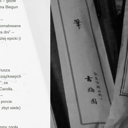
c – gdzie
 na Biegun
 –
, pomalowane
a dni” –
ej epicki (i
riusza
 książkowych
”; ze
Carolla.
 –
 porcie
 zbyt wiele)
jemy zgoła