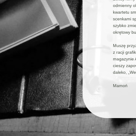
odmienny ob
kwartetu sm
scenkami spo
szybko zmie
okrętowy bul
Muszę przyz
z racji graf
magazynie A
cieszy zapow
daleko, „We 
Mamoń