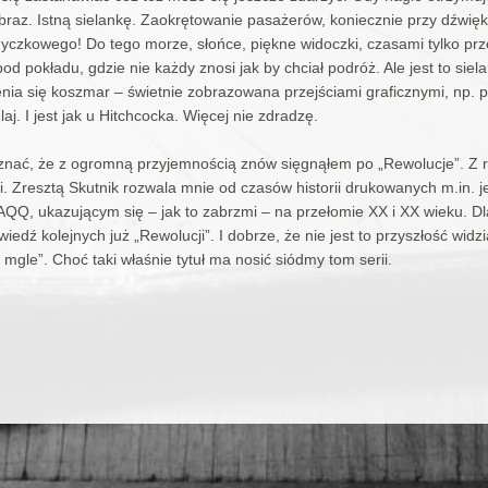
raz. Istną sielankę. Zaokrętowanie pasażerów, koniecznie przy dźwię
yczkowego! Do tego morze, słońce, piękne widoczki, czasami tylko prz
d pokładu, gdzie nie każdy znosi jak by chciał podróż. Ale jest to siela
nia się koszmar – świetnie zobrazowana przejściami graficznymi, np. 
aj. I jest jak u Hitchcocka. Więcej nie zdradzę.
nać, że z ogromną przyjemnością znów sięgnąłem po „Rewolucje”. Z ra
iki. Zresztą Skutnik rozwala mnie od czasów historii drukowanych m.in. 
QQ, ukazującym się – jak to zabrzmi – na przełomie XX i XX wieku. Dl
iedź kolejnych już „Rewolucji”. I dobrze, że nie jest to przyszłość widz
mgle”. Choć taki właśnie tytuł ma nosić siódmy tom serii.