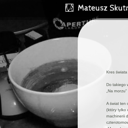
Kres świata
Do takiego 
„Na morzu”
A świat te
(który tylk
machinerii 
czterotomow