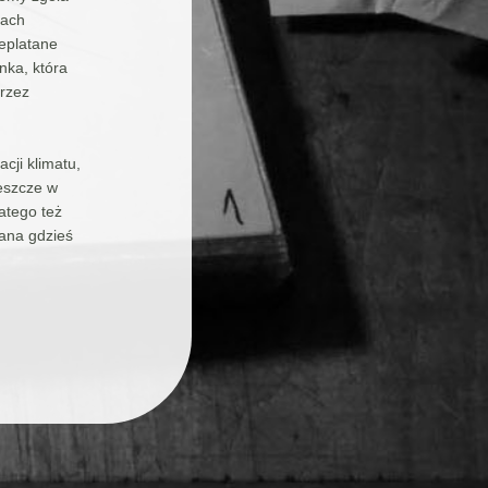
kach
eplatane
nka, która
przez
cji klimatu,
jeszcze w
atego też
iana gdzieś