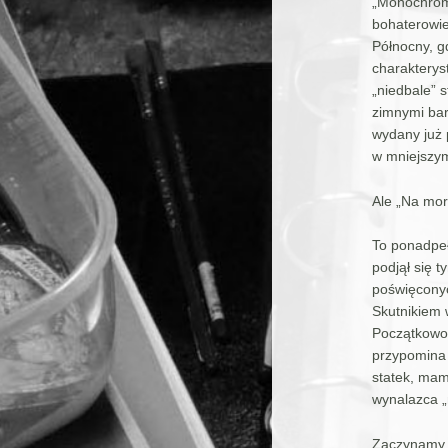
„Monochrom”
bohaterowie
Północny, g
charakterys
„niedbale” 
zimnymi barw
wydany już p
w mniejszym
Ale „Na mor
To ponadpeł
podjął się t
poświęconyc
Skutnikiem w
Początkowo 
przypomina 
statek, mam
wynalazca „
Zaczynamy s