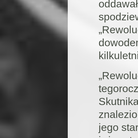
oddawał
spodziew
„Rewolu
dowodem
kilkuletn
„Rewolu
tegoroc
Skutnika
znalezio
jego sta