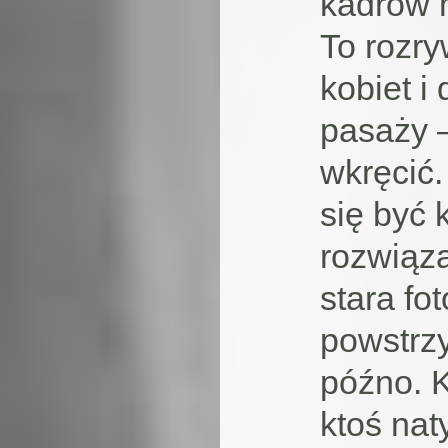
kadrów m
To rozry
kobiet i
pasaży –
wkręcić.
się być 
rozwiąz
stara fot
powstrzy
późno. K
ktoś nat