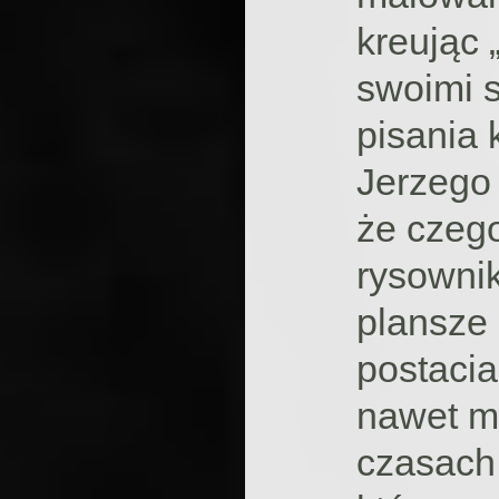
kreując 
swoimi 
pisania 
Jerzego 
że czego
rysownik
plansze 
postacia
nawet mi
czasach.