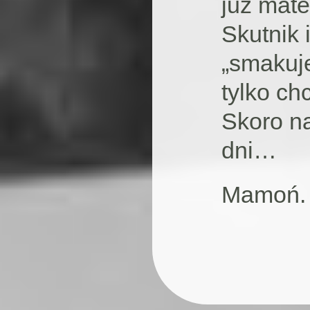
już mate
Skutnik 
„smakuj
tylko ch
Skoro na
dni…
Mamoń.