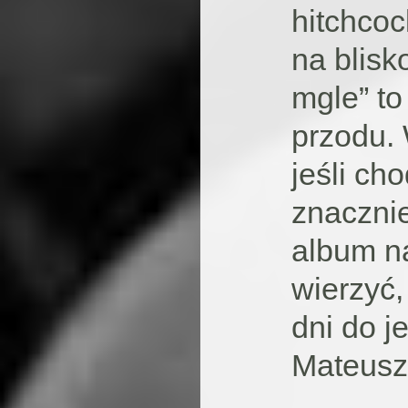
hitchcoc
na blisk
mgle” to
przodu.
jeśli cho
znacznie
album n
wierzyć,
dni do j
Mateusz