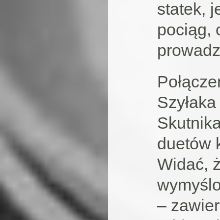
statek, 
pociąg, 
prowadz
Połączen
Szyłaka
Skutnika
duetów 
Widać, ż
wymyślon
– zawier