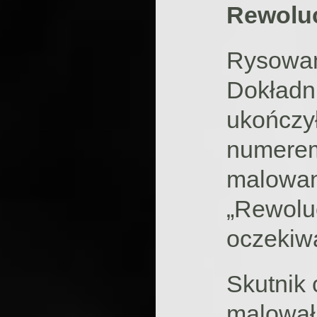
Rewoluc
Rysowan
Dokładni
ukończył
numerem 
malowan
„Rewoluc
oczekiw
Skutnik 
malował 