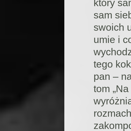
który s
sam sieb
swoich u
umie i c
wychodzi
tego kok
pan – nar
tom „Na 
wyróżnia
rozmache
zakompo