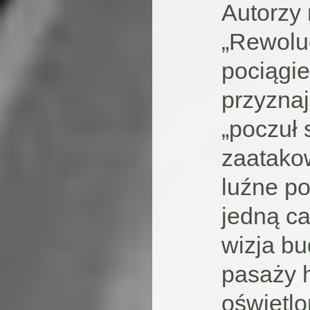
Autorzy
„Rewolu
pociągi
przyznaj
„poczuł 
zaatako
luźne p
jedną ca
wizja b
pasaży h
oświetl