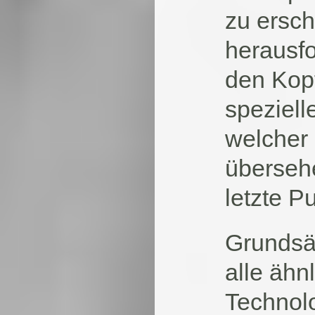
zu ersc
herausfo
den Kop
speziell
welcher 
überseh
letzte P
Grundsät
alle ähn
Technolo