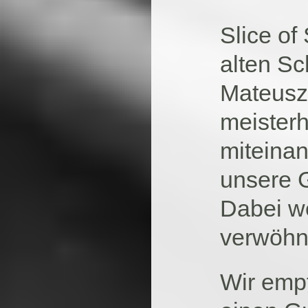
Slice of
alten S
Mateusz 
meisterh
miteina
unsere 
Dabei we
verwöhn
Wir empf