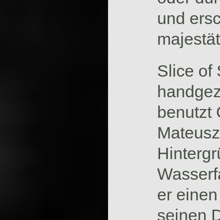
und ersc
majestät
Slice of
handgeze
benutzt
Mateusz 
Hinterg
Wasserfa
er einen
seinen D