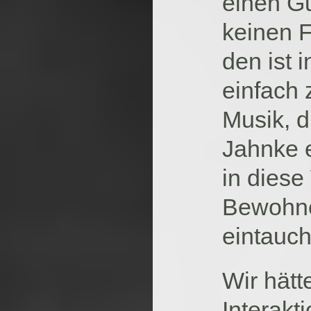
einen Gu
keinen 
den ist 
einfach 
Musik, 
Jahnke e
in diese
Bewohner
eintauch
Wir hätt
Interakt