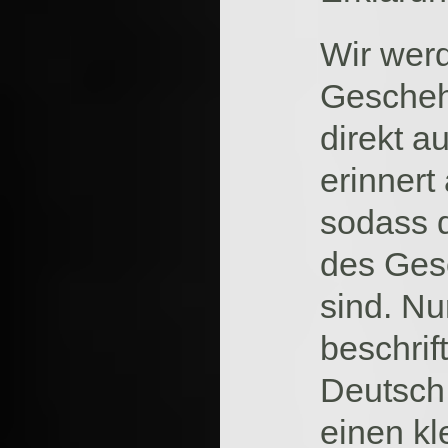
Wir werd
Gescheh
direkt a
erinnert
sodass 
des Gesc
sind. Nu
beschrif
Deutsch 
einen kl