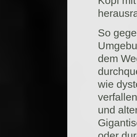
Kopf mit
herausra
So gege
Umgebung
dem Weg
durchque
wie dyst
verfall
und alte
Giganti
oder du