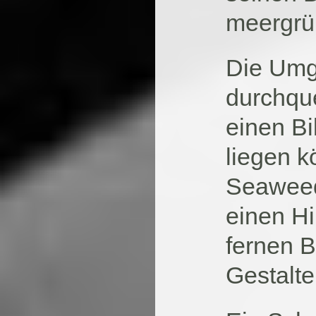
meergrü
Die Umg
durchque
einen Bi
liegen k
Seaweed
einen Hi
fernen 
Gestalte