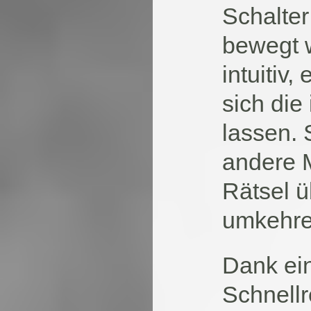
Schalter
bewegt w
intuitiv,
sich die
lassen. 
andere 
Rätsel 
umkehre
Dank ei
Schnell