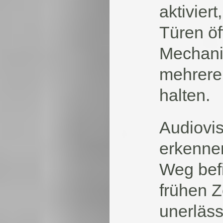
aktiviert
Türen öf
Mechanis
mehrere 
halten.
Audiovis
erkennen
Weg befi
frühen Z
unerläss