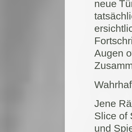
neue Tür
tatsächli
ersichtl
Fortschr
Augen of
Zusamme
Wahrhaft
Jene Rät
Slice of
und Spie