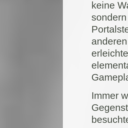
keine W
sondern
Portalst
anderen 
erleicht
elementa
Gameplay
Immer wi
Gegensta
besuchte