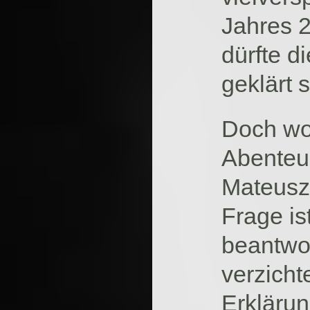
Jahres 
dürfte 
geklärt s
Doch wor
Abenteu
Mateusz
Frage is
beantwor
verzicht
Erkläru