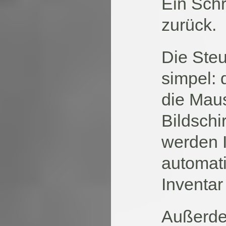
Ein Schr
zurück.
Die Steu
simpel: 
die Maus
Bildschi
werden 
automat
Inventar
Außerde