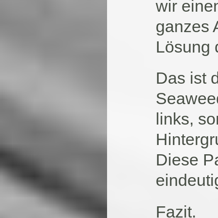
wir eine
ganzes 
Lösung d
Das ist 
Seaweed
links, s
Hintergr
Diese P
eindeuti
Fazit.