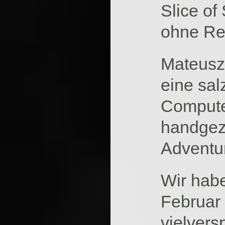
Slice of
ohne Rei
Mateusz 
eine sal
Compute
handgeze
Adventur
Wir habe
Februar 
vielvers