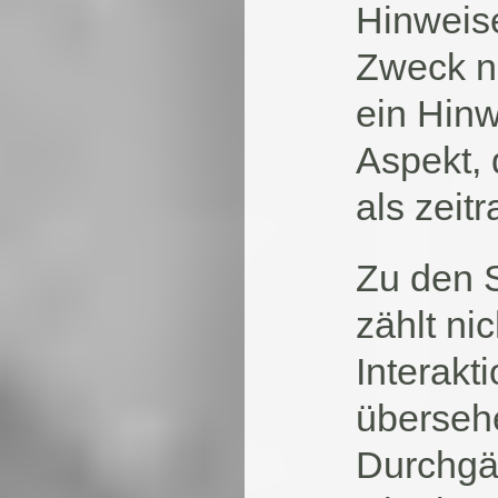
Hinweise
Zweck no
ein Hinw
Aspekt, 
als zeit
Zu den 
zählt ni
Interakt
übersehe
Durchgän