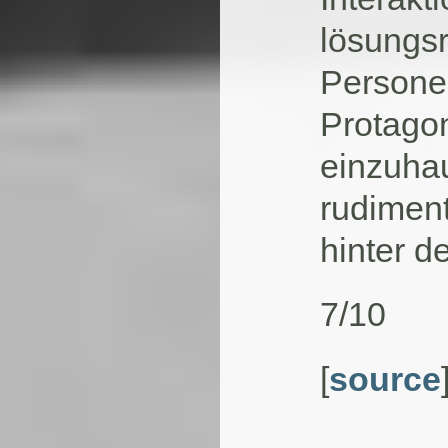
lösungs
Persone
Protago
einzuha
rudiment
hinter d
7/10
[
source