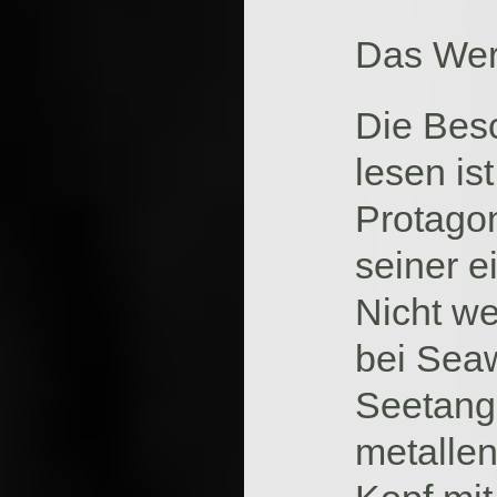
Das Werk
Die Besc
lesen is
Protago
seiner e
Nicht we
bei Sea
Seetang
metalle