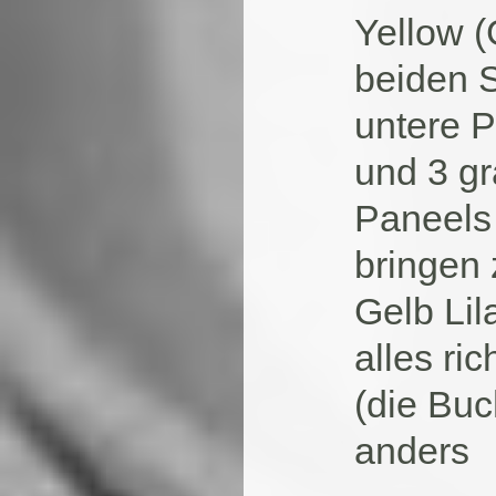
Yellow (
beiden S
untere P
und 3 gr
Paneels 
bringen
Gelb Lil
alles ric
(die Bu
anders