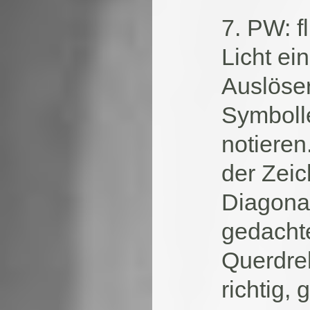
7. PW: f
Licht e
Auslöser
Symboll
notiere
der Zeic
Diagona
gedachte
Querdreh
richtig,