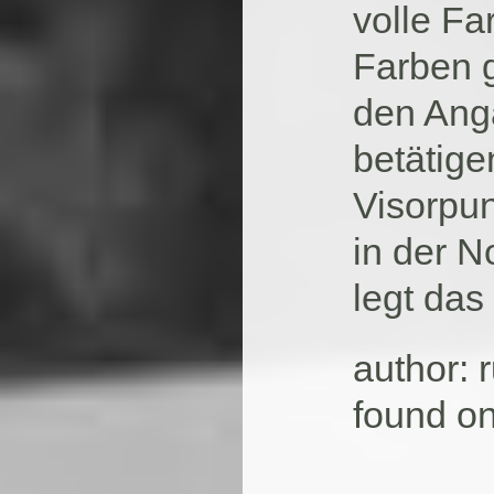
volle Fa
Farben 
den Ang
betätigen
Visorpun
in der 
legt das
author:
found o