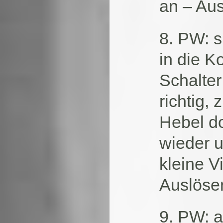
an – Aus
8. PW: s
in die 
Schalter
richtig,
Hebel do
wieder u
kleine V
Auslöser
9. PW: 