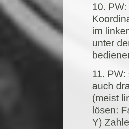
10. PW: 
Koordin
im link
unter d
bedienen
11. PW: 
auch dra
(meist l
lösen: F
Y) Zahl