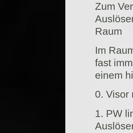
Zum Ver
Auslöser
Raum
Im Raum
fast imm
einem hil
0. Visor
1. PW li
Auslöser