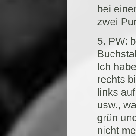
bei eine
zwei Pu
5. PW: b
Buchsta
Ich habe
rechts b
links au
usw., wa
grün un
nicht me