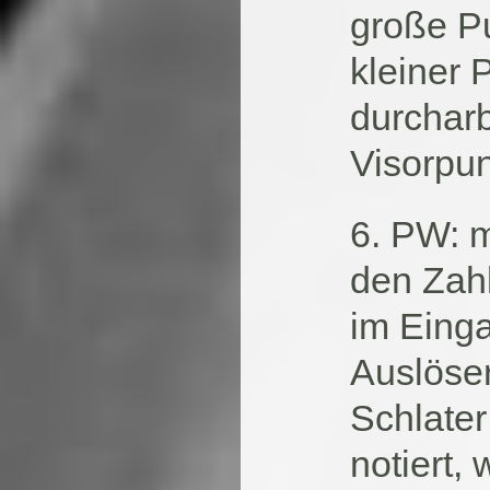
große Pu
kleiner 
durcharb
Visorpun
6. PW: 
den Zahl
im Eing
Auslöse
Schlater
notiert,