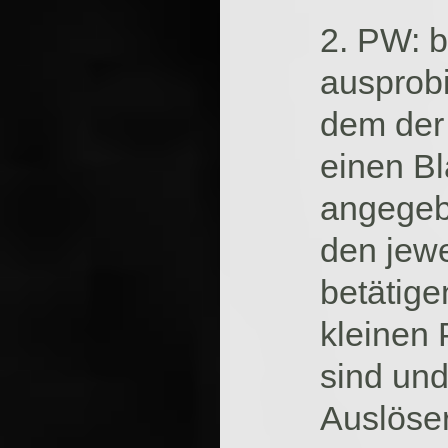
2. PW: b
ausprobi
dem der 
einen Bl
angegeb
den jewe
betätige
kleinen 
sind und
Auslöser