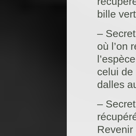
récupére
bille vert
– Secret 
où l’on 
l’espèce
celui de 
dalles a
– Secret 
récupéré
Revenir 