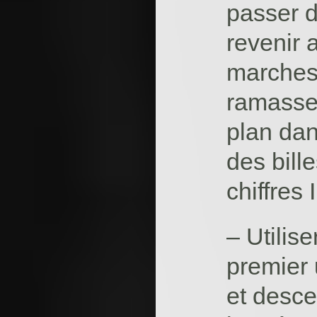
passer d
revenir 
marches,
ramasser
plan dan
des bill
chiffres I
– Utilise
premier 
et desce