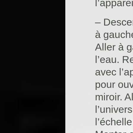
l’apparei
– Descen
à gauche
Aller à 
l’eau. R
avec l’ap
pour ouvr
miroir. 
l’univer
l’échelle