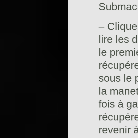
Submachi
– Clique
lire les
le premie
récupére
sous le 
la manet
fois à ga
récupére
revenir à