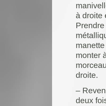
manivelle
à droite 
Prendre 
métalliqu
manette 
monter à
morceau 
droite.
– Reveni
deux foi