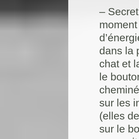
– Secret
moment 
d’énergi
dans la 
chat et 
le bouto
cheminée
sur les 
(elles d
sur le b