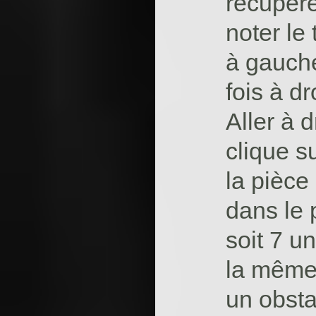
récupére
noter le 
à gauche
fois à dr
Aller à d
clique s
la pièce
dans le 
soit 7 un
la même 
un obsta