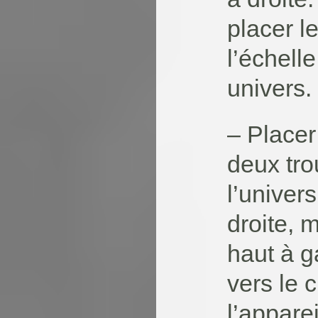
placer l
l’échell
univers.
– Placer
deux tro
l’univers
droite, m
haut à g
vers le 
l’apparei