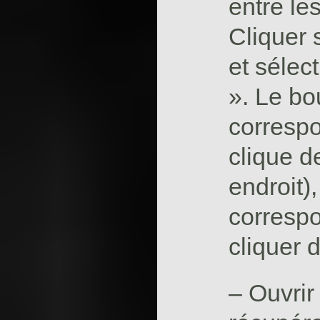
entre le
Cliquer s
et sélect
». Le bo
correspo
clique 
endroit),
corresp
cliquer 
– Ouvrir 