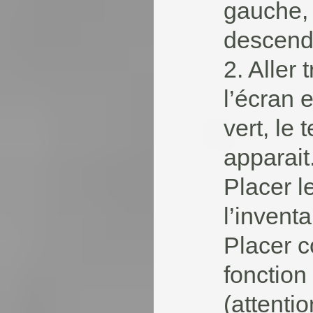
gauche, 
descendr
2. Aller 
l’écran 
vert, le 
apparait
Placer l
l’invent
Placer c
fonction 
(attentio