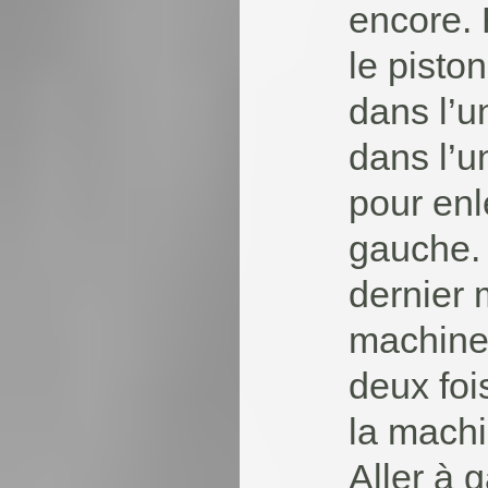
encore. 
le pisto
dans l’u
dans l’u
pour enl
gauche. 
dernier 
machine.
deux foi
la machin
Aller à 