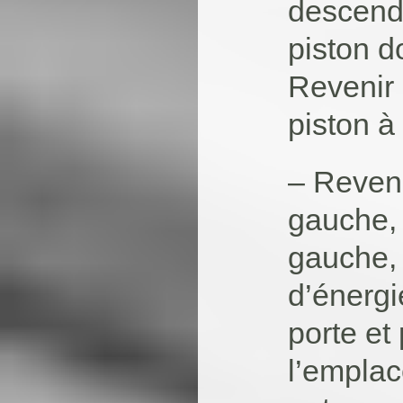
descendr
piston d
Revenir 
piston à
– Reveni
gauche, 
gauche, 
d’énergi
porte et
l’emplac