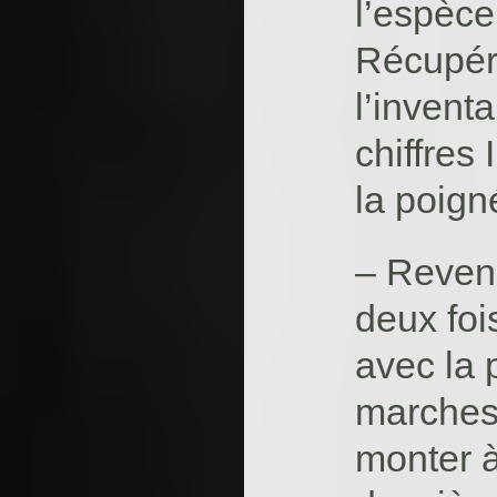
l’espèce
Récupére
l’inventa
chiffres 
la poign
– Reveni
deux foi
avec la 
marches.
monter à