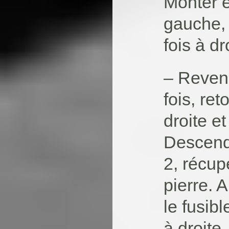
Monter e
gauche, 
fois à dr
– Reven
fois, ret
droite et
Descendr
2, récup
pierre. A
le fusib
à droite