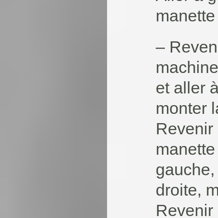
manette
– Reveni
machine 
et aller 
monter l
Revenir 
manette s
gauche, 
droite, 
Revenir 