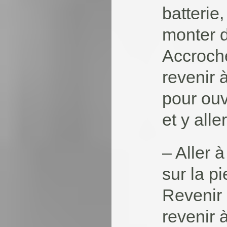
batterie
monter d
Accroche
revenir à
pour ouv
et y alle
– Aller 
sur la pi
Revenir 
revenir à