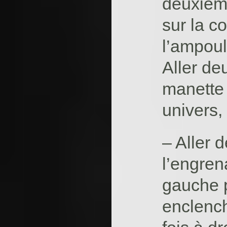
deuxième
sur la c
l’ampoul
Aller deu
manette 
univers, 
– Aller 
l’engren
gauche p
enclench