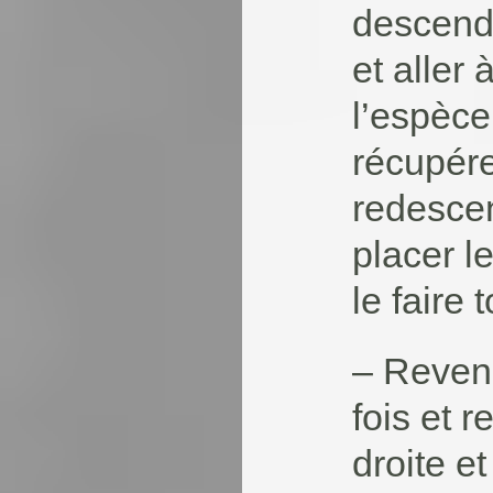
descendr
et aller 
l’espèce
récupére
redescen
placer l
le faire 
– Reveni
fois et r
droite e