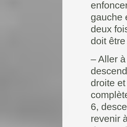
enfoncer 
gauche e
deux foi
doit êtr
– Aller à
descendre
droite e
complète
6, desce
revenir à