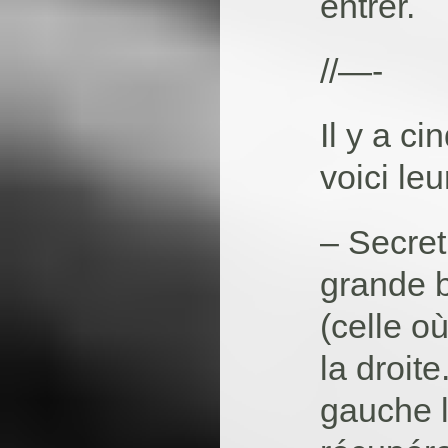
entrer.
//—-
Il y a c
voici le
– Secret 
grande b
(celle où
la droite
gauche l