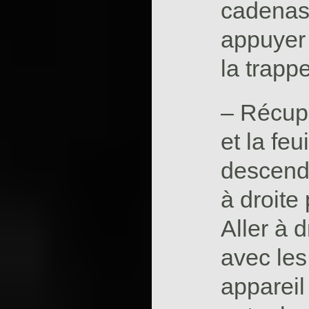
cadenas,
appuyer 
la trapp
– Récupé
et la feu
descendr
à droite
Aller à d
avec les
appareil