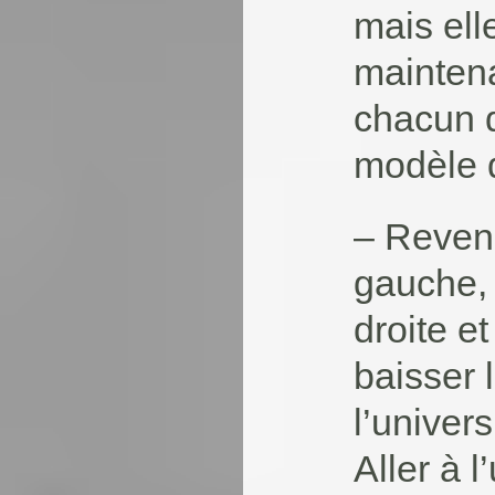
mais elle
maintena
chacun d
modèle d
– Revenir
gauche, 
droite et
baisser 
l’univer
Aller à l