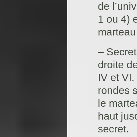
de l’uni
1 ou 4) 
marteau 
– Secret
droite de
IV et VI
rondes su
le marte
haut jus
secret.