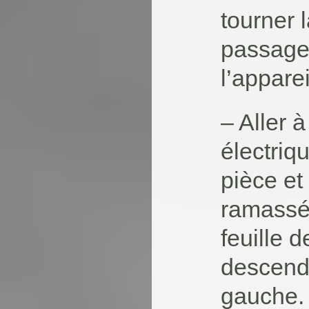
tourner 
passage 
l’apparei
– Aller 
électriqu
pièce et
ramassé
feuille 
descendr
gauche. 