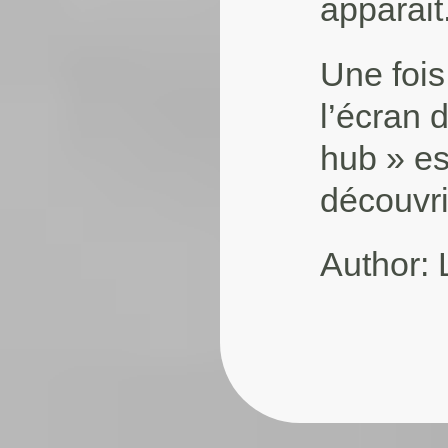
apparait
Une fois 
l’écran 
hub » es
découvri
Author: