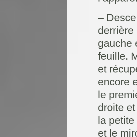
– Descen
derrière 
gauche e
feuille.
et récup
encore e
le premie
droite et
la petit
et le mi