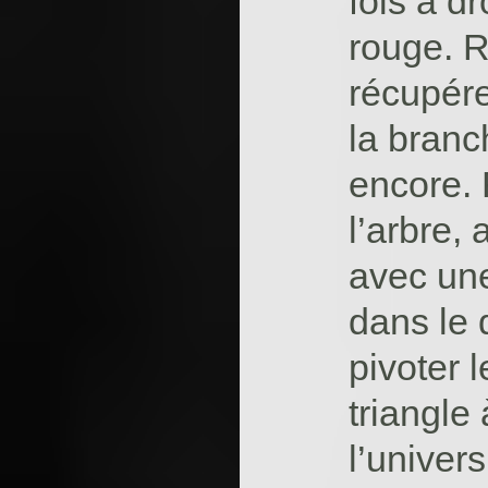
fois à d
rouge. R
récupére
la bran
encore. 
l’arbre, 
avec une
dans le 
pivoter 
triangle
l’univer