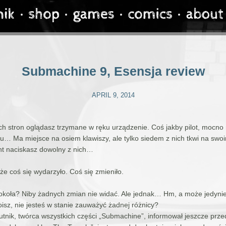
Submachine 9, Esensja review
APRIL 9, 2014
ch stron oglądasz trzymane w ręku urządzenie. Coś jakby pilot, mocno
… Ma miejsce na osiem klawiszy, ale tylko siedem z nich tkwi na swoi
ant naciskasz dowolny z nich…
że coś się wydarzyło. Coś się zmieniło.
okoła? Niby żadnych zmian nie widać. Ale jednak… Hm, a może jedynie
oisz, nie jesteś w stanie zauważyć żadnej różnicy?
tnik, twórca wszystkich części „Submachine”, informował jeszcze prze