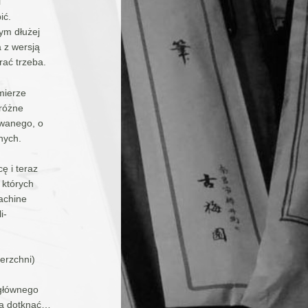
i
ić.
zym dłużej
a z wersją
ać trzeba.
mierze
eróżne
owanego, o
nych.
ę i teraz
 których
achine
i-
erzchni)
 głównego
żna dotknąć…