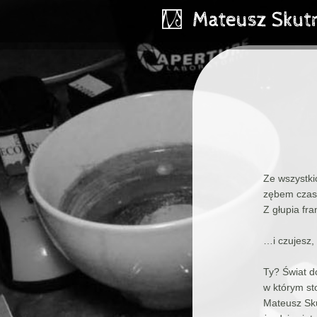
Ze wszystki
zębem czasu
Z głupia fr
…i czujesz, 
Ty? Świat d
w którym st
Mateusz Sku