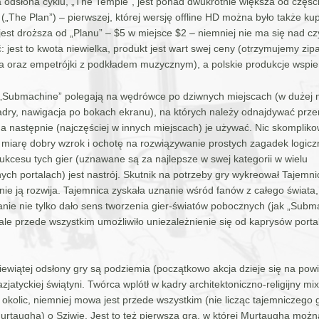
a odsłona cyklu, „The Temple”, jest ponad dwukrotnie większa od częśc
(„The Plan”) – pierwszej, której wersję offline HD można było także kup
 jest droższa od „Planu” – $5 w miejsce $2 – niemniej nie ma się nad c
 jest to kwota niewielka, produkt jest wart swej ceny (otrzymujemy zip
 oraz empetrójki z podkładem muzycznym), a polskie produkcje wspier
 „Submachine” polegają na wędrówce po dziwnych miejscach (w dużej 
adry, nawigacja po bokach ekranu), na których należy odnajdywać prz
 a następnie (najczęściej w innych miejscach) je używać. Nic skomplik
w miarę dobry wzrok i ochotę na rozwiązywanie prostych zagadek logicz
ukcesu tych gier (uznawane są za najlepsze w swej kategorii w wielu
ych portalach) jest nastrój. Skutnik na potrzeby gry wykreował Tajemnic
ie ją rozwija. Tajemnica zyskała uznanie wśród fanów z całego świata,
ie nie tylko dało sens tworzenia gier-światów pobocznych (jak „Subm
 ale przede wszystkim umożliwiło uniezależnienie się od kaprysów portal
iewiątej odsłony gry są podziemia (początkowo akcja dzieje się na powi
jatyckiej świątyni. Twórca wplótł w kadry architektoniczno-religijny mix
 okolic, niemniej mowa jest przede wszystkim (nie licząc tajemniczego
urtaugha) o Sziwie. Jest to też pierwsza gra, w której Murtaugha mo