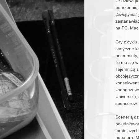
że dziewiąt
poprzedniej 
„Świątynia”
zastanawiać:
na PC, Maca
Gry z cyklu
statyczne k
przedmioty,
ile ma się 
Tajemnicą s
obcojęzyczn
konsekwentn
zaangażowan
Universe”),
sponsorów.
Scenerią dz
południowoaz
tamtejszych
bohatera, M