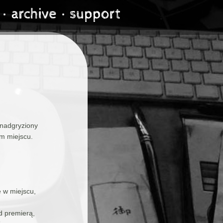
 nadgryziony
m miejscu.
 w miejscu,
d premierą,