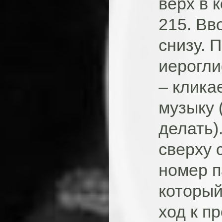
верх в 
215. Вв
снизу. 
иерогли
– клика
музыку 
делать)
сверху 
номер п
который
ход к п