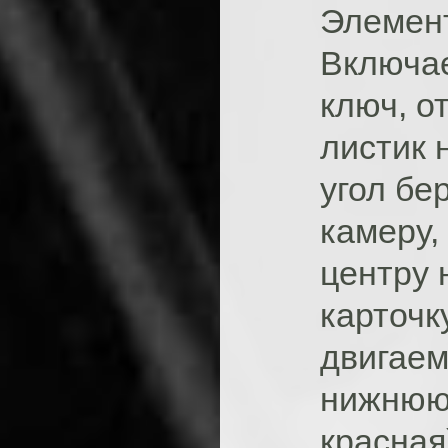
Элемен
Включа
ключ, о
листик 
угол бе
камеру,
центру 
карточк
двигаем
нижнюю 
красная