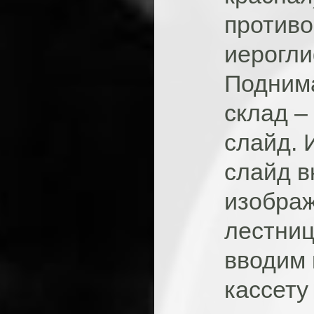
противо
иерогли
Поднима
склад –
слайд. 
слайд в
изображ
лестниц
вводим 
кассету