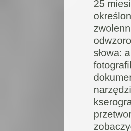
25 mies
określon
zwolenni
odwzoro
słowa: 
fotograf
dokument
narzędzi
kserogr
przetwor
zobaczy