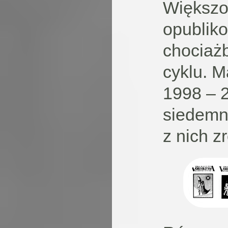
Większo
opubliko
chociaż
cyklu. M
1998 – 2
siedemn
z nich z