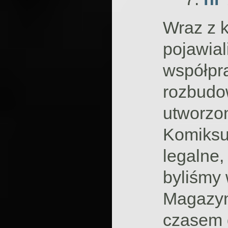
Wraz z 
pojawial
współpra
rozbudo
utworzo
Komiksu
legalne,
byliśmy 
Magazyn 
czasem 