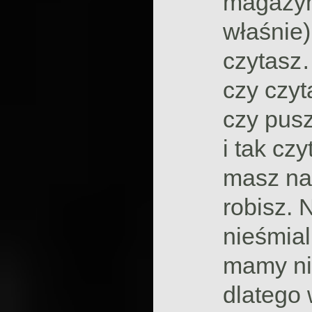
magazyn
właśnie)
czytasz…
czy czyt
czy pusz
i tak czy
masz na
robisz. 
nieśmiali
mamy ni
dlatego 