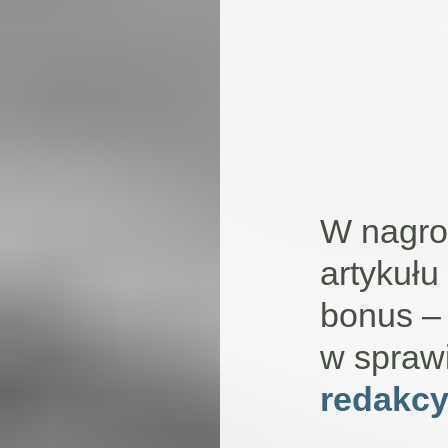
W nagro
artykułu
bonus – 
w spraw
redakcy