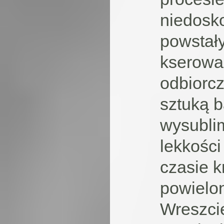
niedosko
powstał
kserowa
odbiorcze
sztuką 
wysubli
lekkości
czasie k
powielo
Wreszcie