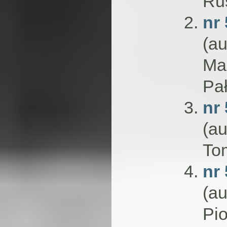
Rus
nr 
(au
Mar
Pał
nr
(au
To
nr 
(au
Pio