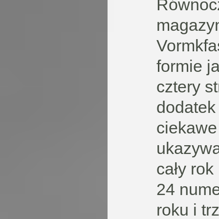
Równocz
magazyn
Vormkfas
formie 
cztery s
dodatek
ciekawe
ukazywał
cały rok
24 nume
roku i t