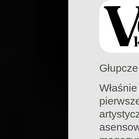
Głupcze
Właśnie 
pierwsz
artystyc
asensow