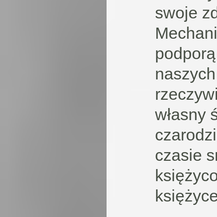
swoje z
Mechani
podporą
naszych
rzeczyw
własny ś
czarodzi
czasie s
księżyc
księżyce