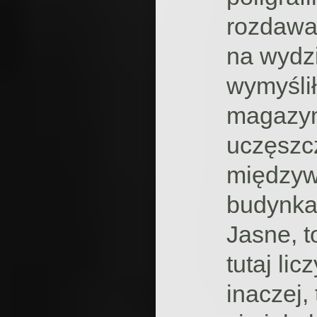
rozdawa
na wydzi
wymyślił
magazyn
uczęszc
międzyw
budynkam
Jasne, to
tutaj lic
inaczej, 