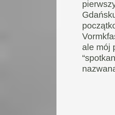
pierwsz
Gdańsku
początk
Vormkfas
ale mój 
“spotkan
nazwana