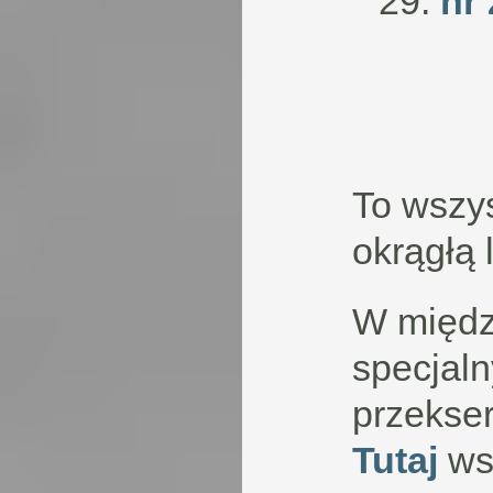
nr 
To wszy
okrągłą
W międz
specjaln
przekse
Tutaj
wst