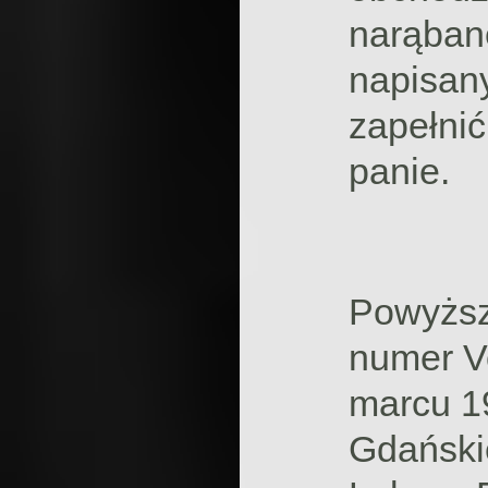
narąbane
napisany
zapełnić
panie.
Powyższy
numer V
marcu 19
Gdańskie