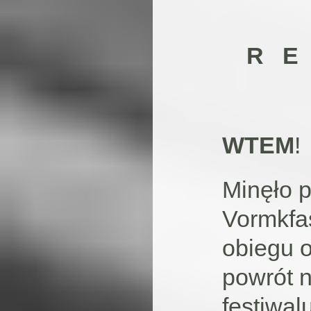
R E
WTEM
!
Minęło p
Vormkfa
obiegu o
powrót 
festiwa