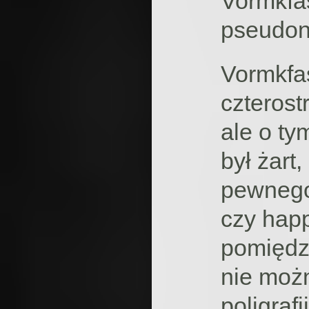
Vormkfa
pseudoni
Vormkfa
czterost
ale o ty
był żart
pewnego
czy hap
pomiędz
nie możn
poligraf