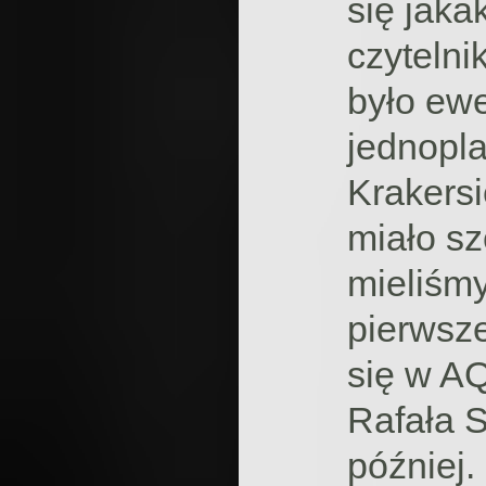
się jaka
czytelni
było ew
jednopl
Krakersi
miało s
mieliśmy
pierwsz
się w AQ
Rafała S
później.