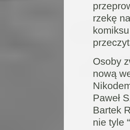
przepro
rzekę na
komiksu 
przeczy
Osoby z
nową we
Nikodem
Paweł Sz
Bartek R
nie tyle