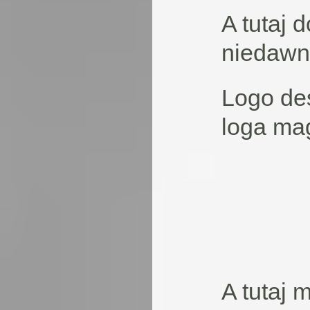
A tutaj 
niedawn
Logo des
loga mag
A tutaj 