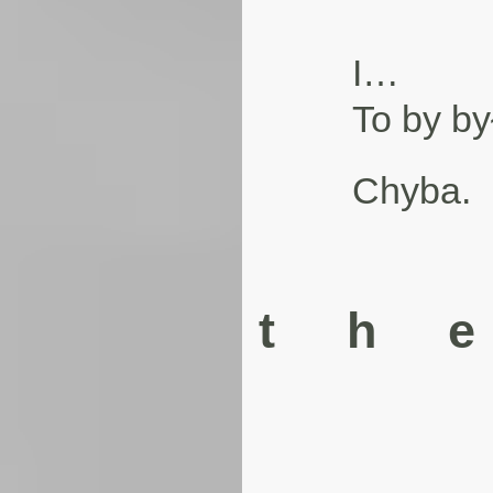
I…
To by by
Chyba.
t h 