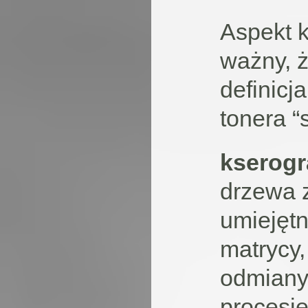
Aspekt k
ważny, 
definicj
tonera “s
kserogr
drzewa z
umiejęt
matrycy,
odmiany 
procesie