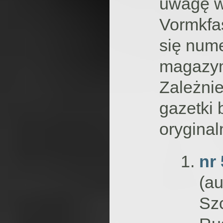
uwagę w
Vormkfas
się nume
magazyni
Zależnie
gazetki 
oryginal
nr
(au
Sz