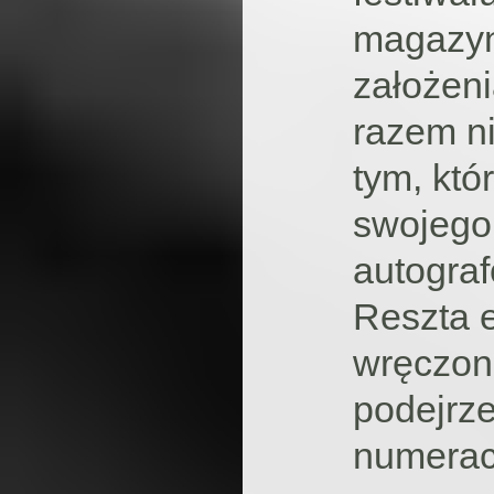
magazyn
założen
razem n
tym, któ
swojego 
autograf
Reszta 
wręczon
podejrz
numeracj