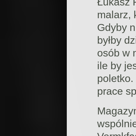
Łukasz F
malarz, 
Gdyby n
byłby dz
osób w 
ile by j
poletko.
prace sp
Magazyn
wspólni