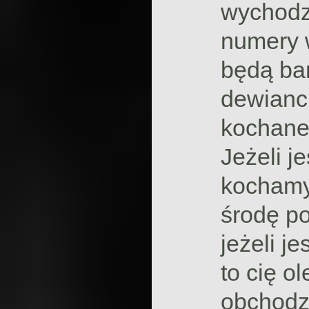
wychodz
numery w
będą bar
dewianck
kochane,
Jeżeli j
kochamy
środę po
jeżeli j
to cię o
obchodzi