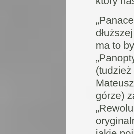
który na
„Panace
dłuższej
ma to by
„Panopty
(tudzież
Mateusza
górze) z
„Rewoluc
oryginal
jakie po