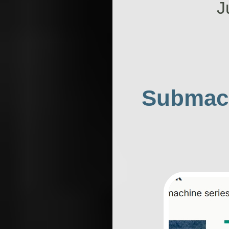
J
Submac