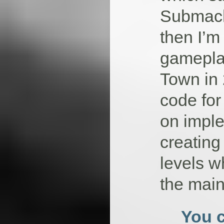
Submach
then I’m
gameplay
Town in 
code for
on imple
creatin
levels w
the mai
You c