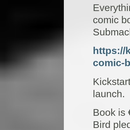
Everythi
comic bo
Submach
https://
comic-
Kickstar
launch.
Book is 
Bird ple