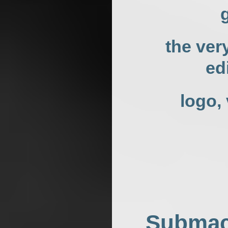
the ver
ed
logo,
Submach