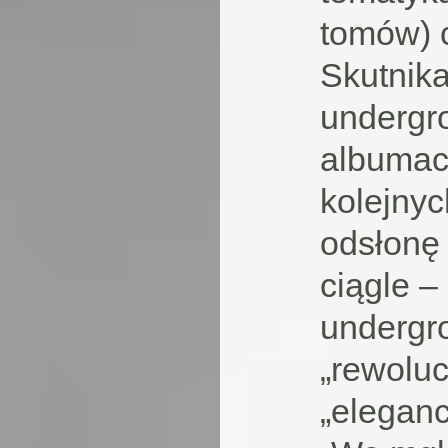
tomów) c
Skutnik
undergr
albumac
kolejny
odsłonę 
ciągle –
undergro
„rewoluc
„eleganc