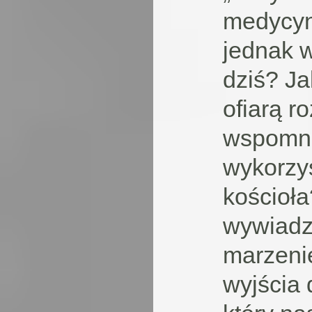
medycynę
jednak w
dziś? Ja
ofiarą r
wspomni
wykorzy
kościoła
wywiadz
marzeni
wyjścia 