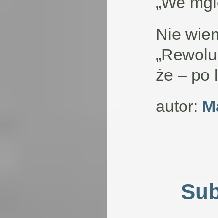
„We mgl
Nie wiem
„Rewoluc
że – po 
autor:
M
Sub