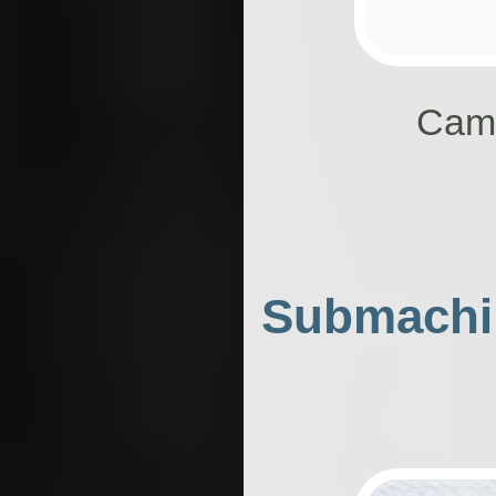
Camp
Submachin