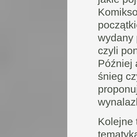
Komikso
początki
wydany 
czyli po
Później 
śnieg cz
proponuj
wynalaz
Kolejne 
tematyka