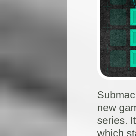
Submach
new game
series. I
which sta