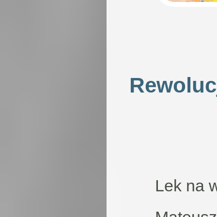
Rewoluc
Lek na 
Mateusz 