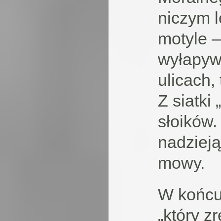
niczym l
motyle –
wyłapyw
ulicach,
Z siatki
słoików.
nadzieją
mowy.
W końcu 
„który z