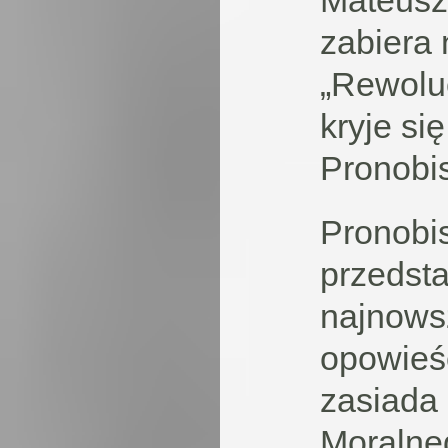
zabiera 
„Rewolu
kryje si
Pronobis
Pronobis
przedsta
najnows
opowieść
zasiada
Moralneg